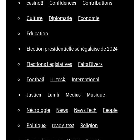
casino2
Confidences
Contributions
Culture
Diplomatie
Economie
Education
Élection présidentielle sénégalaise de 2024
Elections Legislatives
Faits Divers
Football
Hi-tech
International
Justice
Lamb
Médias
Musique
Nécrologie
News
News Tech
People
Politique
ready_text
Religion