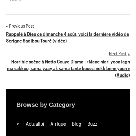
Previous Post
Navigation
Rappelé à Dieu ce dimanche 4 août, voici la dernière vidéo de
Serigne Sadibou Touré (vidéo)
de
Next Post
l’article
Horrible scène à Notto Gouye Diama : «Mane niari yoon lagn
ma sakkou, sama yaay ak sama tante koussi nékk bènn yoon »
(Audio)
Browse by Category
Actualité
Afrique
Blog
Buzz