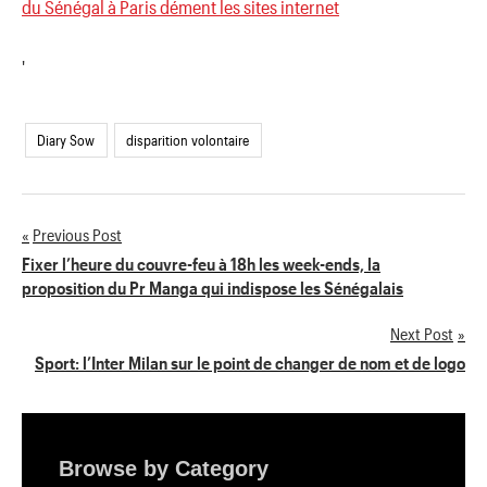
du Sénégal à Paris dément les sites internet
'
Diary Sow
disparition volontaire
Previous Post
Navigation
Fixer l’heure du couvre-feu à 18h les week-ends, la
proposition du Pr Manga qui indispose les Sénégalais
de
Next Post
l’article
Sport: l’Inter Milan sur le point de changer de nom et de logo
Browse by Category