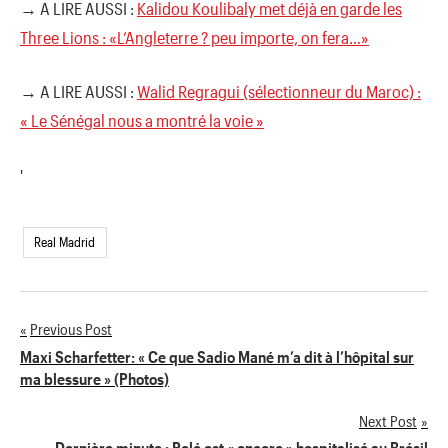
→ A LIRE AUSSI :
Kalidou Koulibaly met déjà en garde les
Three Lions : «L’Angleterre ? peu importe, on fera…»
→ A LIRE AUSSI :
Walid Regragui (sélectionneur du Maroc) :
« Le Sénégal nous a montré la voie »
'
Real Madrid
Previous Post
Navigation
Maxi Scharfetter: « Ce que Sadio Mané m’a dit à l’hôpital sur
ma blessure » (Photos)
de
Next Post
l’article
Dernière minute : Pelé est « encore » hospitalisé au Brésil