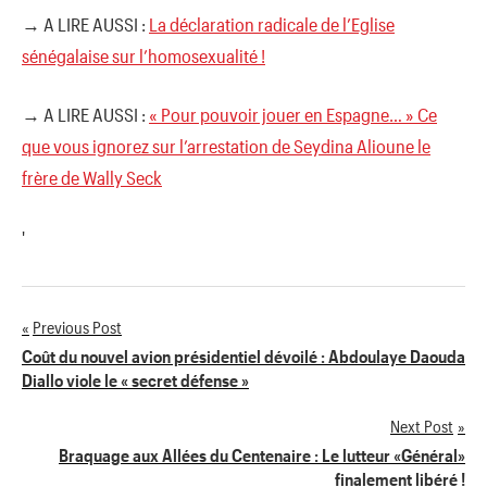
→ A LIRE AUSSI :
La déclaration radicale de l’Eglise
sénégalaise sur l’homosexualité !
→ A LIRE AUSSI :
« Pour pouvoir jouer en Espagne… » Ce
que vous ignorez sur l’arrestation de Seydina Alioune le
frère de Wally Seck
'
Previous Post
Navigation
Coût du nouvel avion présidentiel dévoilé : Abdoulaye Daouda
Diallo viole le « secret défense »
de
Next Post
l’article
Braquage aux Allées du Centenaire : Le lutteur «Général»
finalement libéré !