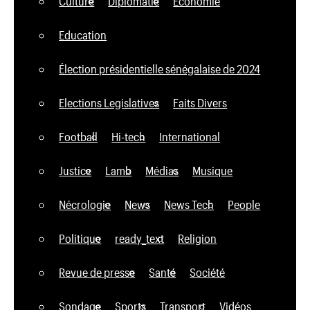
Culture
Diplomatie
Economie
Education
Élection présidentielle sénégalaise de 2024
Elections Legislatives
Faits Divers
Football
Hi-tech
International
Justice
Lamb
Médias
Musique
Nécrologie
News
News Tech
People
Politique
ready_text
Religion
Revue de presse
Santé
Société
Sondage
Sports
Transport
Vidéos