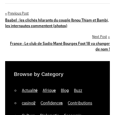
Previous Post
Navigation
Baabel : les clichés hilarants du couple Ibnou Thiam et Bambi,
les internautes commentent (photos)
de
Next Post
l’article
France : Le club de Sadio Mané Bourges Foot 18 va changer
de nom !
Browse by Category
Actualité
Afrique
Blog
Buzz
casino2
Confidences
Contributions