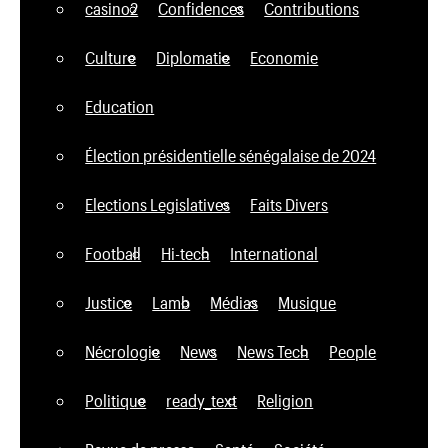
casino2
Confidences
Contributions
Culture
Diplomatie
Economie
Education
Élection présidentielle sénégalaise de 2024
Elections Legislatives
Faits Divers
Football
Hi-tech
International
Justice
Lamb
Médias
Musique
Nécrologie
News
News Tech
People
Politique
ready_text
Religion