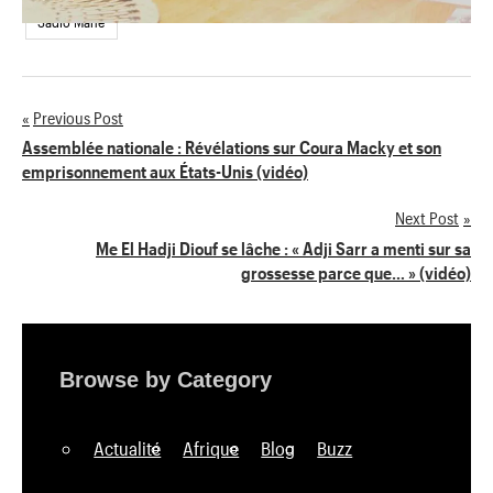
Sadio Mané
Previous Post
Navigation
Assemblée nationale : Révélations sur Coura Macky et son
emprisonnement aux États-Unis (vidéo)
de
Next Post
l’article
Me El Hadji Diouf se lâche : « Adji Sarr a menti sur sa
grossesse parce que… » (vidéo)
Browse by Category
Actualité
Afrique
Blog
Buzz