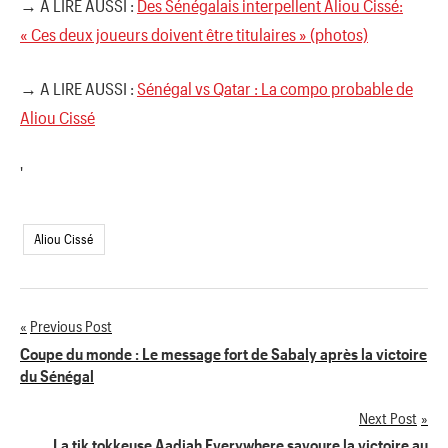
→ A LIRE AUSSI :
Des Sénégalais interpellent Aliou Cissé:
« Ces deux joueurs doivent être titulaires » (photos)
→ A LIRE AUSSI :
Sénégal vs Qatar : La compo probable de
Aliou Cissé
'
Aliou Cissé
Previous Post
Navigation
Coupe du monde : Le message fort de Sabaly après la victoire
du Sénégal
de
Next Post
l’article
La tik tokkeuse Aadjah Everywhere savoure la victoire au