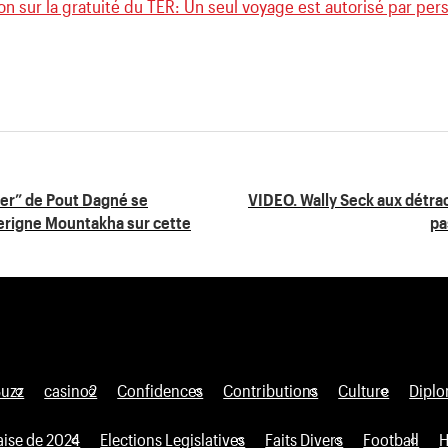
on sur la gratuité du TER: Un seul voyage est autorisé par per
er” de Pout Dagné se
VIDEO. Wally Seck aux détract
Serigne Mountakha sur cette
pa
Buzz
casino2
Confidences
Contributions
Culture
Diplo
aise de 2024
Elections Legislatives
Faits Divers
Football
H