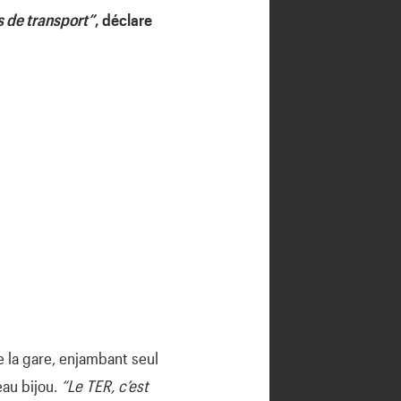
s de transport”
, déclare
e la gare, enjambant seul
eau bijou.
“Le TER, c’est