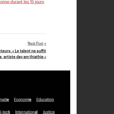
sonne durant les 15 jours
Next Post
eurs: « Le talent ne suffit
s, artiste day am thiathie »
matie
Economie
Education
i-tech
International
Justice