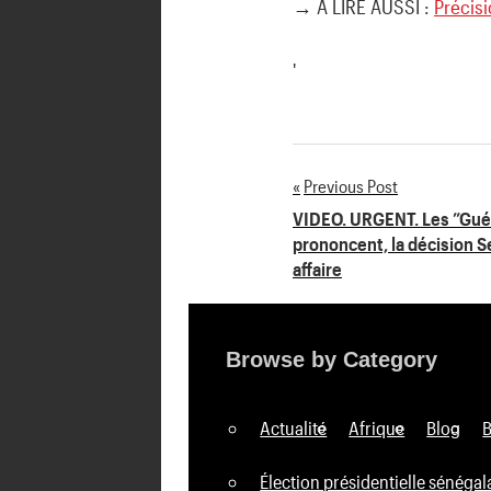
→ A LIRE AUSSI :
Précisi
'
Previous Post
Navigation
VIDEO. URGENT. Les ”Gué
prononcent, la décision 
de
affaire
l’article
Browse by Category
Actualité
Afrique
Blog
Élection présidentielle sénégal