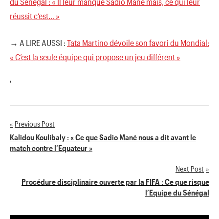
du Sénégal : « Il leur manque Sadio Mané mais, ce qui leur
réussit c’est… »
→ A LIRE AUSSI :
Tata Martino dévoile son favori du Mondial:
« C’est la seule équipe qui propose un jeu différent »
'
Previous Post
Navigation
Kalidou Koulibaly : « Ce que Sadio Mané nous a dit avant le
match contre l’Equateur »
de
Next Post
l’article
Procédure disciplinaire ouverte par la FIFA : Ce que risque
l’Equipe du Sénégal