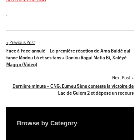
'
Previous Post
Navigation
Face à Face annulé – La première réaction de Ama Baldé qui
tance Modou Lô et ses fans « Daniou Ragal Mafia Bi, Xaléyé
de
Magg » (Vidéo)
l’article
Next Post
Dernière minute – CNG: Eumeu Sène conteste la victoire de
Lac de Guiers 2 et dépose un recours
Browse by Category