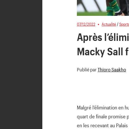
07/12/2022
Actualité
/
Sport
Après l’élim
Macky Sall f
Publié par
Thioro Saakho
Malgré l’élimination en h
quart de finale promise p
en les recevant au Palais 