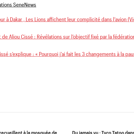
ur à Dakar , Les Lions affichent leur complicité dans l’avion (V
 de Aliou Cissé : Révélations sur l’objectif fixé par la fédérat
issé s’explique : « Pourquoi j’ai fait les 3 changements à la pau
 recueillent à la mosquée de
Du jamais vu : Tyco Tatoo dan