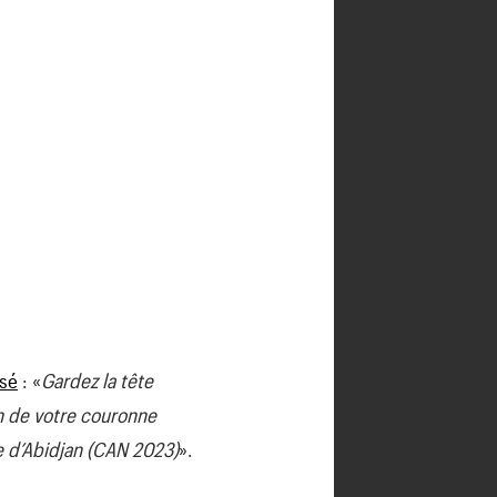
ssé
: «
Gardez la tête
n de votre couronne
e d’Abidjan (CAN 2023)
».