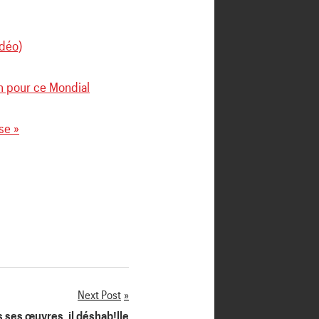
idéo)
ion pour ce Mondial
se »
Next Post
s ses œuvres, il déshab!lle