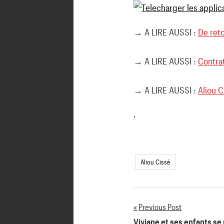
→ A LIRE AUSSI :
De reto
→ A LIRE AUSSI :
Contrat
→ A LIRE AUSSI :
Aliou C
'
Aliou Cissé
Previous Post
Navigation
Viviane et ses enfants se