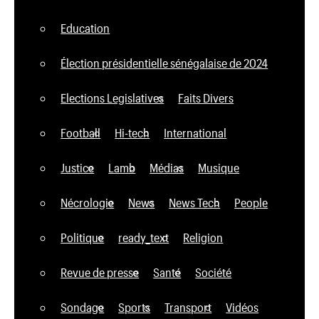
Education
Élection présidentielle sénégalaise de 2024
Elections Legislatives
Faits Divers
Football
Hi-tech
International
Justice
Lamb
Médias
Musique
Nécrologie
News
News Tech
People
Politique
ready_text
Religion
Revue de presse
Santé
Société
Sondage
Sports
Transport
Vidéos