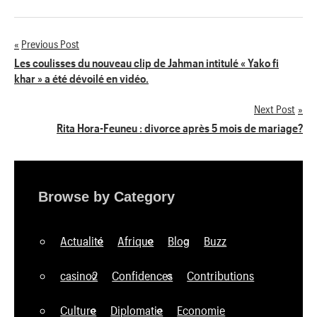
Previous Post
Navigation
Les coulisses du nouveau clip de Jahman intitulé « Yako fi
khar » a été dévoilé en vidéo.
de
Next Post
l’article
Rita Hora-Feuneu : divorce après 5 mois de mariage?
Browse by Category
Actualité
Afrique
Blog
Buzz
casino2
Confidences
Contributions
Culture
Diplomatie
Economie