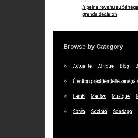
Navigation
A peine revenu au Sénéga
grande décision
de
l’article
Browse by Category
Actualité
Afrique
Blog
Élection présidentielle sénégal
Lamb
Médias
Musique
Santé
Société
Sondage