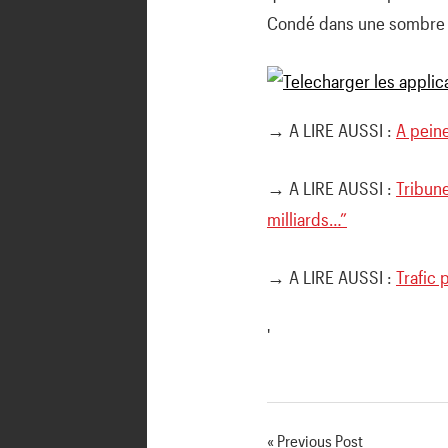
Condé dans une sombre a
→ A LIRE AUSSI :
A pein
→ A LIRE AUSSI :
Tribun
milliards…”
→ A LIRE AUSSI :
Trafic 
'
Previous Post