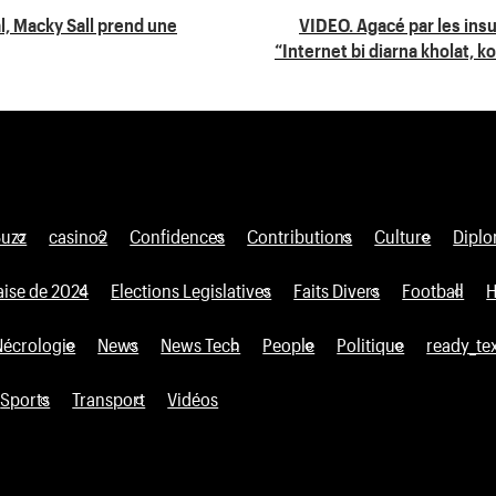
l, Macky Sall prend une
VIDEO. Agacé par les ins
“Internet bi diarna kholat,
Buzz
casino2
Confidences
Contributions
Culture
Diplo
aise de 2024
Elections Legislatives
Faits Divers
Football
H
Nécrologie
News
News Tech
People
Politique
ready_te
Sports
Transport
Vidéos