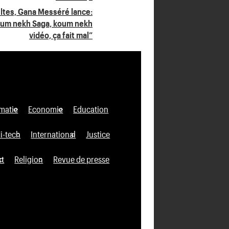
ultes, Gana Messéré lance:
 koum nekh Saga, koum nekh
vidéo, ça fait mal”
matie
Economie
Education
i-tech
International
Justice
xt
Religion
Revue de presse