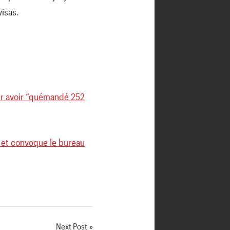
isas.
ur avoir “quémandé 252
e et convoque le bureau
Next Post