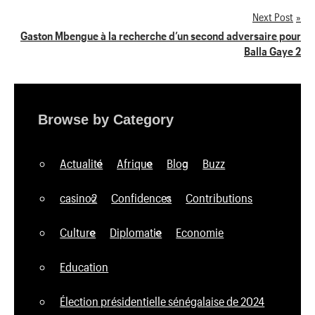
de
Next Post
Gaston Mbengue à la recherche d’un second adversaire pour
l’article
Balla Gaye 2
Browse by Category
Actualité
Afrique
Blog
Buzz
casino2
Confidences
Contributions
Culture
Diplomatie
Economie
Education
Élection présidentielle sénégalaise de 2024