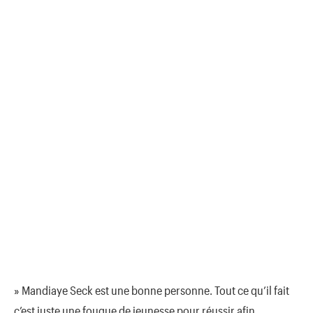
» Mandiaye Seck est une bonne personne. Tout ce qu’il fait
c’est juste une fougue de jeunesse pour réussir afin