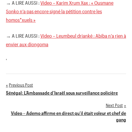
→ A LIRE AUSSI :
Video – Karim Xrum Xax : « Ousmane
Sonko n’a pas encore signé la pétition contre les
homos*xuels »
→ A LIRE AUSSI :
Video – Leumbeul drianké : Abiba n’a rien à
envier aux diongoma
'
Previous Post
Navigation
Sénégal: L’Ambassade d’Israël sous surveillance policière
de
Next Post
Video – Ademo affirme en direct qu’il était voleur et chef de
l’article
gang