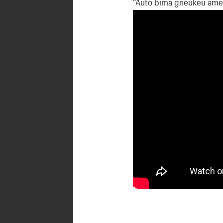
“Auto bima gneukeu ame…”