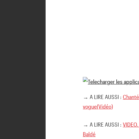
→ A LIRE AUSSI :
Chanté
vogue(Vidéo)
→ A LIRE AUSSI :
VIDEO.
Baldé