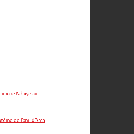
Ilimane Ndiaye au
ptême de l’ami d’Ama