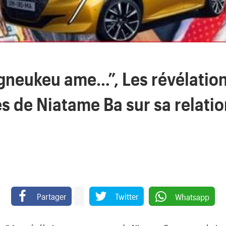
gneukeu ame…”, Les révélatio
s de Niatame Ba sur sa relatio
Partager
Twitter
Whatsapp