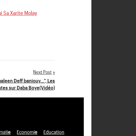
i Sa Xarite Molay
Next Post
aleen Deff baniouy…”, Les
tes sur Daba Boye(Vidéo)
matie
Economie
Education