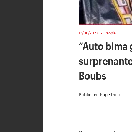
13/06/2022
People
“Auto bima 
surprenante
Boubs
Publié par
Pape Diop