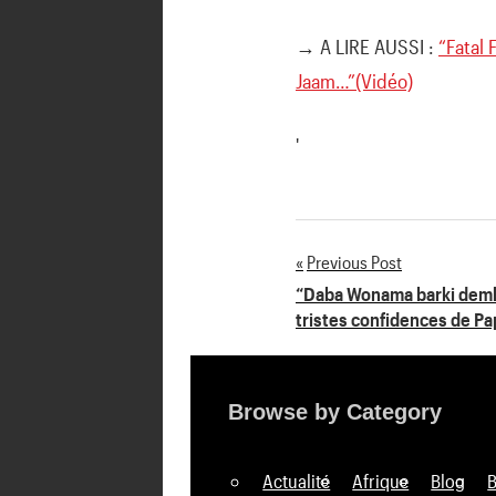
→ A LIRE AUSSI :
“Fatal 
Jaam…”(Vidéo)
'
Previous Post
Navigation
“Daba Wonama barki demb
tristes confidences de Pa
de
l’article
Browse by Category
Actualité
Afrique
Blog