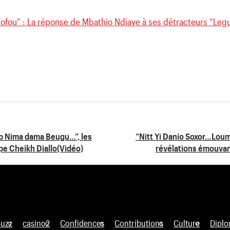
Fofou” : La réponse de Mbathio Ndiaye à ses détracteurs “Legu
 Nima dama Beugu…”, les
“Nitt Yi Danio Soxor…Loum
pe Cheikh Diallo(Vidéo)
révélations émouvan
Buzz
casino2
Confidences
Contributions
Culture
Diplo