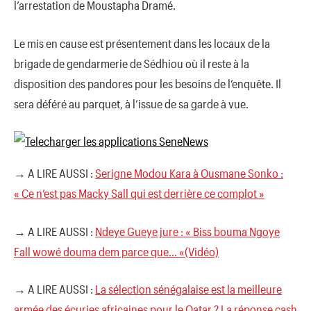
l’arrestation de Moustapha Dramé.
Le mis en cause est présentement dans les locaux de la
brigade de gendarmerie de Sédhiou où il reste à la
disposition des pandores pour les besoins de l’enquête. Il
sera déféré au parquet, à l’issue de sa garde à vue.
→ A LIRE AUSSI :
Serigne Modou Kara à Ousmane Sonko :
« Ce n’est pas Macky Sall qui est derrière ce complot »
→ A LIRE AUSSI :
Ndeye Gueye jure : « Biss bouma Ngoye
Fall wowé douma dem parce que… «(Vidéo)
→ A LIRE AUSSI :
La sélection sénégalaise est la meilleure
armée des écuries africaines pour le Qatar ? La réponse cash