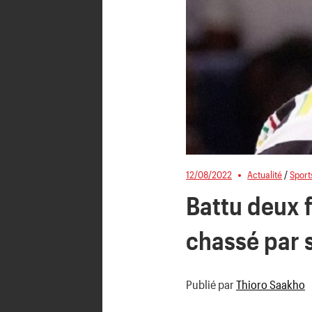
12/08/2022
Actualité
/
Sport
Battu deux f
chassé par s
Publié par
Thioro Saakho