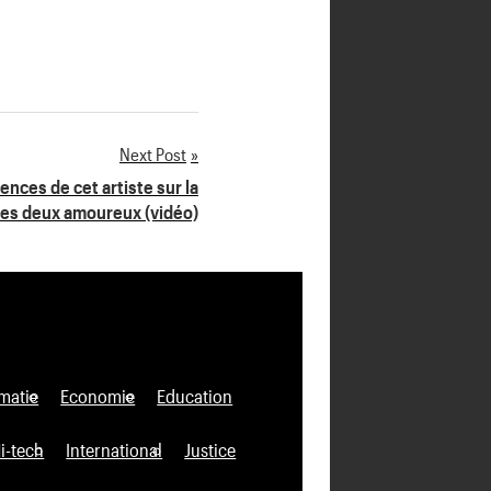
Next Post
ences de cet artiste sur la
 les deux amoureux (vidéo)
matie
Economie
Education
i-tech
International
Justice