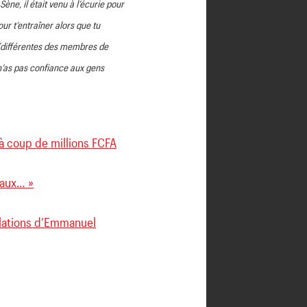
ne, il était venu à l’écurie pour
our t’entraîner alors que tu
s (différentes des membres de
tu n’as pas confiance aux gens
 à coup de millions FCFA
deaux… »
élations d’Emmanuel