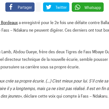
Partager
Twitter
Whatsapp
s Bordeaux
a enregistré pour le 2e fois une défaite contre Ball
ie Fass – Ndakaru ne peuvent digérer. Ces derniers ont tout 
 Lamb, Abdou Gueye, frère des deux Tigres de Fass Mbaye G
l directeur technique de la nouvelle écurie, semble pousser 
e poursuivre sa carrière sous sa propre écurie.
x crée sa propre écurie. (…) C’est mieux pour lui. S’il crée sa
 faire il y a longtemps, mais ça ne s’est pas réalisé. Il est en fin 
 des jeunes»
, déclare cette voix qui compte à Fass – Ndakaru.