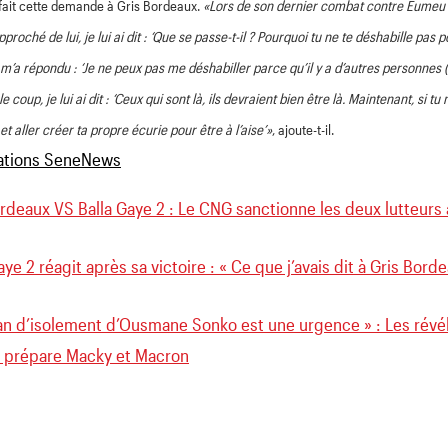
 fait cette demande à Gris Bordeaux.
«Lors de son dernier combat contre Eumeu Sè
proché de lui, je lui ai dit : ‘Que se passe-t-il ? Pourquoi tu ne te déshabille pas p
l m’a répondu : ‘Je ne peux pas me déshabiller parce qu’il y a d’autres personne
 le coup, je lui ai dit : ‘Ceux qui sont là, ils devraient bien être là. Maintenant, si 
 et aller créer ta propre écurie pour être à l’aise’»
, ajoute-t-il.
rdeaux VS Balla Gaye 2 : Le CNG sanctionne les deux lutteurs
aye 2 réagit après sa victoire : « Ce que j’avais dit à Gris Bor
lan d’isolement d’Ousmane Sonko est une urgence » : Les rév
e prépare Macky et Macron