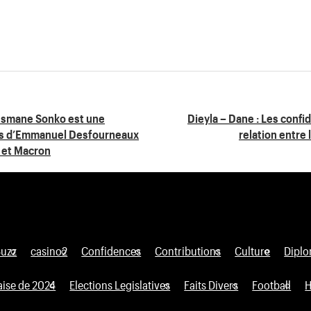
Ousmane Sonko est une
Dieyla – Dane : Les confid
ons d’Emmanuel Desfourneaux
relation entre
 et Macron
Buzz
casino2
Confidences
Contributions
Culture
Diplo
aise de 2024
Elections Legislatives
Faits Divers
Football
H