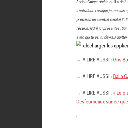
Abdou Gueye révèle qu’il a déjà
s’entraîner. Lorsque je me suis ap
prépares un combat capital ?’. I
l’écurie, Ndrl) ici présentes’. Sur
avec qui tu es, tu devrais quitter
→ A LIRE AUSSI :
Gris Bo
→ A LIRE AUSSI :
Balla G
→ A LIRE AUSSI :
« Le p
Desfourneaux sur ce qu
'