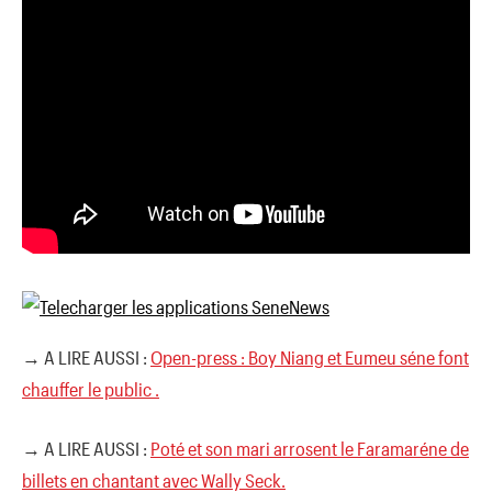
→ A LIRE AUSSI :
Open-press : Boy Niang et Eumeu séne font
chauffer le public .
→ A LIRE AUSSI :
Poté et son mari arrosent le Faramaréne de
billets en chantant avec Wally Seck.