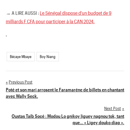
→ A LIRE AUSSI :
Le Sénégal dispose d’un budget de 9
milliards F CFA pour participer à la CAN 2024.
'
Bécaye Mbaye
Boy Niang
Previous Post
Navigation
Poté et son mari arrosent le Faramaréne de billets en chantant
avec Wally Seck.
de
Next Post
l’article
Oustas Taïb Socé : Modou Lo gnikoy liguey nagnou tok, tant
que… « Ligey douko diap ».