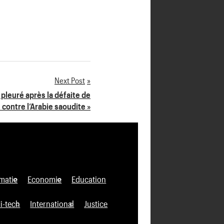
Next Post
a pleuré après la défaite de
 contre l’Arabie saoudite »
matie
Economie
Education
i-tech
International
Justice