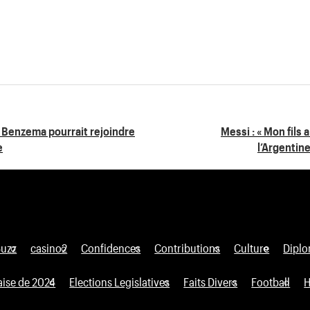
, Benzema pourrait rejoindre
Messi : « Mon fils 
e
l’Argentine
Buzz
casino2
Confidences
Contributions
Culture
Diplo
aise de 2024
Elections Legislatives
Faits Divers
Football
H