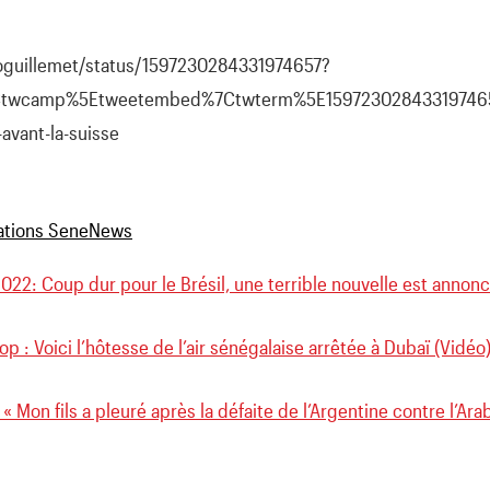
goguillemet/status/1597230284331974657?
Ctwcamp%5Etweetembed%7Ctwterm%5E1597230284331974657
avant-la-suisse
022: Coup dur pour le Brésil, une terrible nouvelle est anno
p : Voici l’hôtesse de l’air sénégalaise arrêtée à Dubaï (Vidéo
 « Mon fils a pleuré après la défaite de l’Argentine contre l’Ara