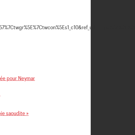
%7Ctwgr%5E%7Ctwcon%5Es1_c10&ref_url=https%3A%2F%2Fww
ncée pour Neymar
)
bie saoudite »