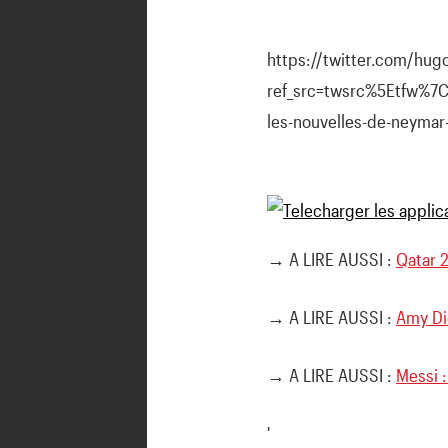
https://twitter.com/hu
ref_src=twsrc%5Etfw%7
les-nouvelles-de-neymar-
→ A LIRE AUSSI :
Qatar 2
→ A LIRE AUSSI :
Amy Dio
→ A LIRE AUSSI :
Messi :
'