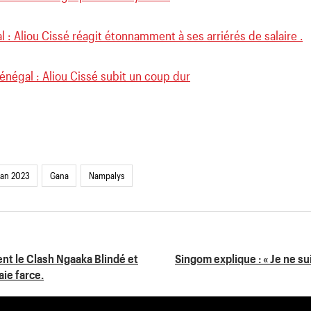
 : Aliou Cissé réagit étonnamment à ses arriérés de salaire .
négal : Aliou Cissé subit un coup dur
an 2023
Gana
Nampalys
nt le Clash Ngaaka Blindé et
Singom explique : « Je ne su
ie farce.