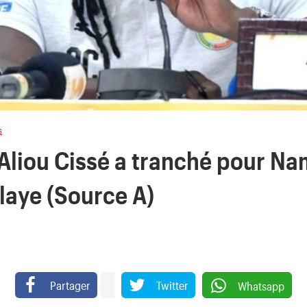
s
Aliou Cissé a tranché pour Na
laye (Source A)
Partager
Twitter
Whatsapp