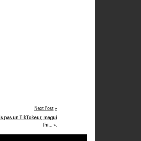
Next Post
is pas un TikTokeur, magui
thi… ».