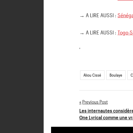
→ A LIRE AUSSI :
Sénégal
→ A LIRE AUSSI :
Togo-Sé
'
Aliou Cissé
Boulaye
C
Previous Post
Navigation
Les internautes considère
One Lyrical comme une vra
de