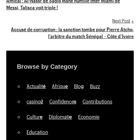
Amical : Al-Nassr de Sadio Mané humilie Inter Miami de
Messi, Talisca voit triple !
de
Next Post
l’article
Accusé de corruption : la sanction tombe pour Pierre Atcho,
l’arbitre du match Sénégal – Côte d’Ivoire
Browse by Category
Actualité
Afrique
Blog
Buzz
casino2
Confidences
Contributions
Culture
Diplomatie
Economie
Education