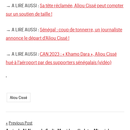
→ A LIRE AUSSI :
Sa tête réclamée, Aliou Cissé peut compter
sur un soutien de taille !
→ A LIRE AUSSI :
Sénégal : coup de tonnerre, un journaliste
annonce le départ d’Aliou Cissé !
→ A LIRE AUSSI :
CAN 2023 : « Khamo Dara », Aliou Cissé
hué à l’aéroport par des supporters sénégalais (vidéo)
'
Aliou Cissé
Previous Post
Navigation