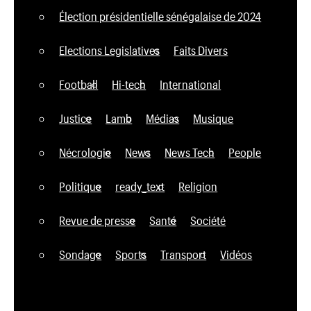
Élection présidentielle sénégalaise de 2024
Elections Legislatives
Faits Divers
Football
Hi-tech
International
Justice
Lamb
Médias
Musique
Nécrologie
News
News Tech
People
Politique
ready_text
Religion
Revue de presse
Santé
Société
Sondage
Sports
Transport
Vidéos