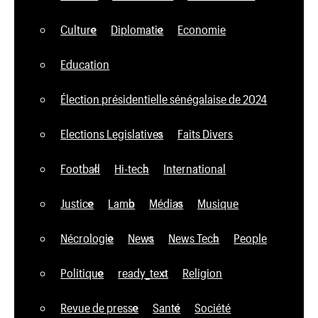
Culture
Diplomatie
Economie
Education
Élection présidentielle sénégalaise de 2024
Elections Legislatives
Faits Divers
Football
Hi-tech
International
Justice
Lamb
Médias
Musique
Nécrologie
News
News Tech
People
Politique
ready_text
Religion
Revue de presse
Santé
Société