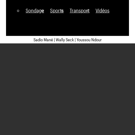
Sondage
Sports
Transport
Vidéos
Sadio Mané | Wally Seck | Youssou Ndour