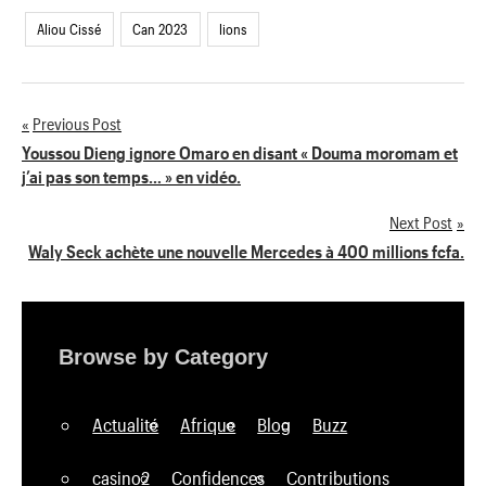
Aliou Cissé
Can 2023
lions
Previous Post
Navigation
Youssou Dieng ignore Omaro en disant « Douma moromam et
j’ai pas son temps… » en vidéo.
de
Next Post
l’article
Waly Seck achète une nouvelle Mercedes à 400 millions fcfa.
Browse by Category
Actualité
Afrique
Blog
Buzz
casino2
Confidences
Contributions