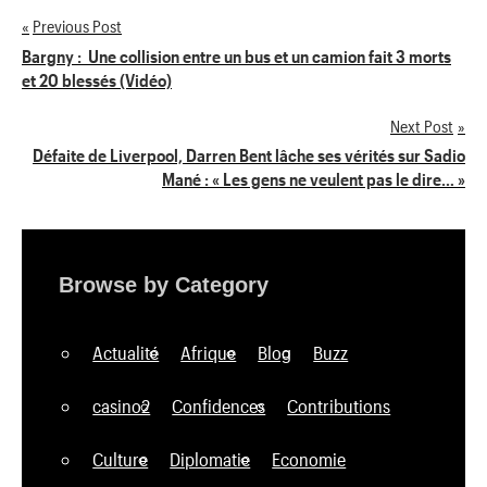
Previous Post
Navigation
Bargny : Une collision entre un bus et un camion fait 3 morts
et 20 blessés (Vidéo)
de
Next Post
l’article
Défaite de Liverpool, Darren Bent lâche ses vérités sur Sadio
Mané : « Les gens ne veulent pas le dire… »
Browse by Category
Actualité
Afrique
Blog
Buzz
casino2
Confidences
Contributions
Culture
Diplomatie
Economie