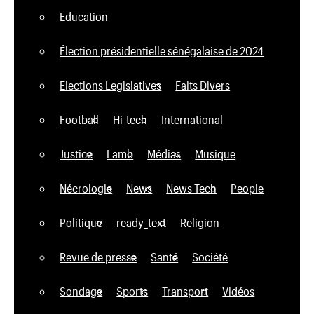
Education
Élection présidentielle sénégalaise de 2024
Elections Legislatives
Faits Divers
Football
Hi-tech
International
Justice
Lamb
Médias
Musique
Nécrologie
News
News Tech
People
Politique
ready_text
Religion
Revue de presse
Santé
Société
Sondage
Sports
Transport
Vidéos