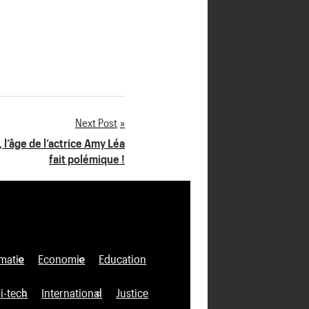
Next Post
 l’âge de l’actrice Amy Léa
fait polémique !
matie
Economie
Education
i-tech
International
Justice