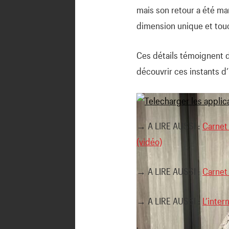
mais son retour a été ma
dimension unique et tou
Ces détails témoignent d’
découvrir ces instants d’i
→ A LIRE AUSSI :
Carnet
(vidéo)
→ A LIRE AUSSI :
Carnet 
→ A LIRE AUSSI :
L’inter