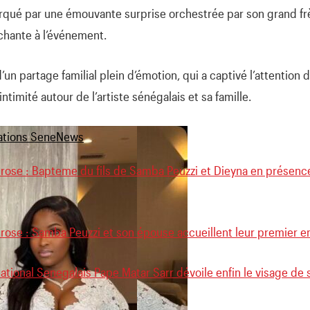
rqué par une émouvante surprise orchestrée par son grand frè
chante à l’événement.
un partage familial plein d’émotion, qui a captivé l’attention 
ntimité autour de l’artiste sénégalais et sa famille.
 rose : Bapteme du fils de Samba Peuzzi et Dieyna en présenc
rose : Samba Peuzzi et son épouse accueillent leur premier e
national Senegalais Pape Matar Sarr dévoile enfin le visage de