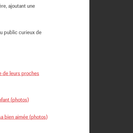
re, ajoutant une
du public curieux de
e de leurs proches
nfant (photos)
 sa bien aimée (photos)