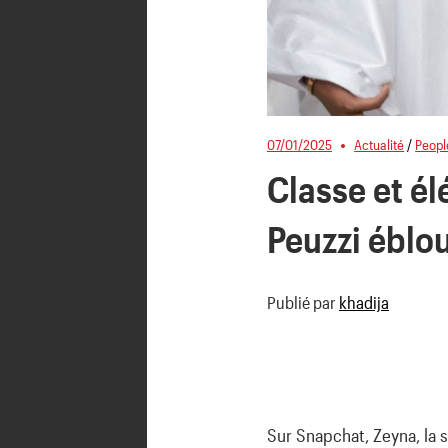
07/01/2025
Actualité
/
Peopl
Classe et é
Peuzzi éblou
Publié par
khadija
Sur Snapchat, Zeyna, la 