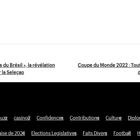
s du Brésil », la révélation
Coupe du Monde 2022 : Toute
r la Seleçao
d
Buzz
casino2
Confidences
Contributions
Culture
Diplo
aise de 2024
Elections Legislatives
Faits Divers
Football
H