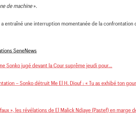
nne de machine
».
nt a entraîné une interruption momentanée de la confrontation 
e Sonko jugé devant la Cour suprême jeudi pour…
tation – Sonko détruit Me El H. Diouf : « Tu as exhibé ton gour
 faux », les révélations de El Malick Ndiaye (Pastef) en marge 