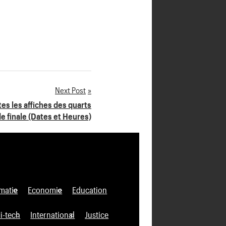
Next Post
s les affiches des quarts
e finale (Dates et Heures)
matie
Economie
Education
i-tech
International
Justice