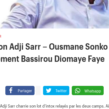
e
on Adji Sarr – Ousmane Sonko 
ément Bassirou Diomaye Faye
Partager
Twitter
Whatsapp
-Adji Sarr charrie son lot d’intox relayés par les deux camps. A