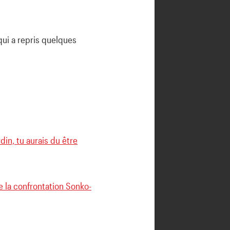
qui a repris quelques
din, tu aurais du être
de la confrontation Sonko-