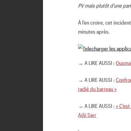
PV mais plutôt d’une pa
À l’en croire, cet incide
minutes après.
→ A LIRE AUSSI :
Ousman
→ A LIRE AUSSI :
Confron
radié du barreau »
→ A LIRE AUSSI :
« C’est
Adji Sarr