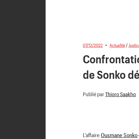
07/12/2022
Actualité
/
Justic
Confrontati
de Sonko d
Publié par
Thioro Saakho
L’affaire
Ousmane Sonko