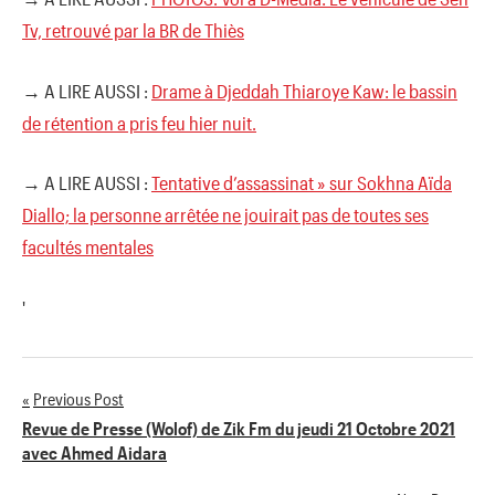
Tv, retrouvé par la BR de Thiès
→ A LIRE AUSSI :
Drame à Djeddah Thiaroye Kaw: le bassin
de rétention a pris feu hier nuit.
→ A LIRE AUSSI :
Tentative d’assassinat » sur Sokhna Aïda
Diallo; la personne arrêtée ne jouirait pas de toutes ses
facultés mentales
'
Previous Post
Navigation
Revue de Presse (Wolof) de Zik Fm du jeudi 21 Octobre 2021
avec Ahmed Aidara
de