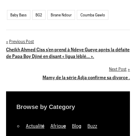
Baby Bass
BG2
Birane Ndour
Coumba Gawlo
Previous Post
Navigation
Cheikh Ahmed Ciss s’en prend à Ndeye Gueye après la défaite
de Papa Boy Djiné en disant « ligua léblé… ».
de
Next Post
l’article
Mamy de la série Adja confirme sa divorce .
Browse by Category
Actualité
Afrique
Blog
Buzz