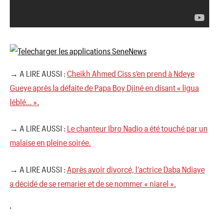
→ A LIRE AUSSI :
Cheikh Ahmed Ciss s’en prend à Ndeye
Gueye après la défaite de Papa Boy Djiné en disant « ligua
léblé… ».
→ A LIRE AUSSI :
Le chanteur Ibro Nadio a été touché par un
malaise en pleine soirée.
→ A LIRE AUSSI :
Après avoir divorcé, l’actrice Daba Ndiaye
a décidé de se remarier et de se nommer « niarel ».
'