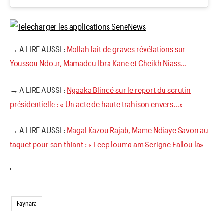
→ A LIRE AUSSI :
Mollah fait de graves révélations sur
Youssou Ndour, Mamadou Ibra Kane et Cheikh Niass…
→ A LIRE AUSSI :
Ngaaka Blindé sur le report du scrutin
présidentielle : « Un acte de haute trahison envers…»
→ A LIRE AUSSI :
Magal Kazou Rajab, Mame Ndiaye Savon au
taquet pour son thiant : « Leep louma am Serigne Fallou la»
'
Faynara