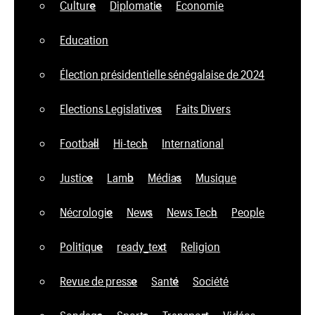
Culture
Diplomatie
Economie
Education
Élection présidentielle sénégalaise de 2024
Elections Legislatives
Faits Divers
Football
Hi-tech
International
Justice
Lamb
Médias
Musique
Nécrologie
News
News Tech
People
Politique
ready_text
Religion
Revue de presse
Santé
Société