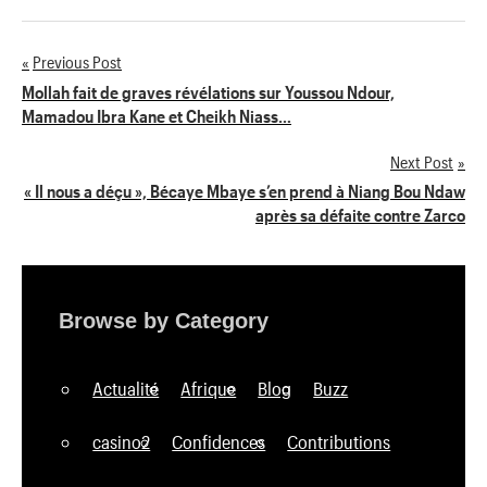
Previous Post
Navigation
Mollah fait de graves révélations sur Youssou Ndour,
Mamadou Ibra Kane et Cheikh Niass…
de
Next Post
l’article
« Il nous a déçu », Bécaye Mbaye s’en prend à Niang Bou Ndaw
après sa défaite contre Zarco
Browse by Category
Actualité
Afrique
Blog
Buzz
casino2
Confidences
Contributions