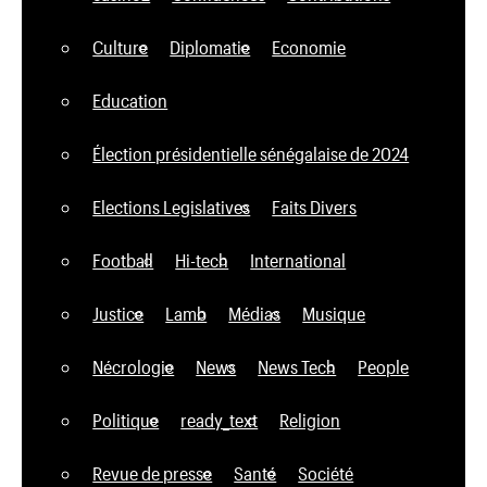
Culture
Diplomatie
Economie
Education
Élection présidentielle sénégalaise de 2024
Elections Legislatives
Faits Divers
Football
Hi-tech
International
Justice
Lamb
Médias
Musique
Nécrologie
News
News Tech
People
Politique
ready_text
Religion
Revue de presse
Santé
Société