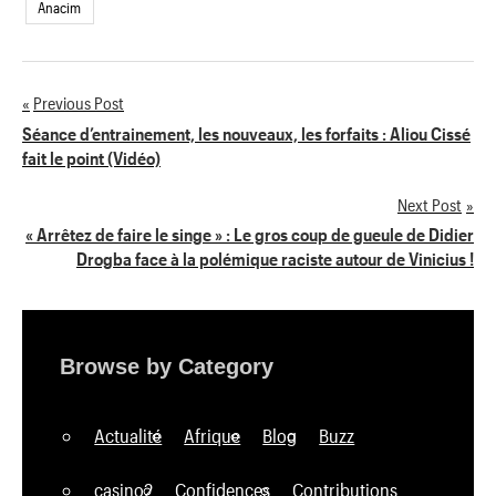
Anacim
Previous Post
Navigation
Séance d’entrainement, les nouveaux, les forfaits : Aliou Cissé
fait le point (Vidéo)
de
Next Post
l’article
« Arrêtez de faire le singe » : Le gros coup de gueule de Didier
Drogba face à la polémique raciste autour de Vinicius !
Browse by Category
Actualité
Afrique
Blog
Buzz
casino2
Confidences
Contributions