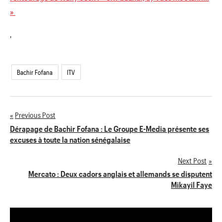
»
'
Bachir Fofana
ITV
Previous Post
Navigation
Dérapage de Bachir Fofana : Le Groupe E-Media présente ses
excuses à toute la nation sénégalaise
de
Next Post
l’article
Mercato : Deux cadors anglais et allemands se disputent
Mikayil Faye