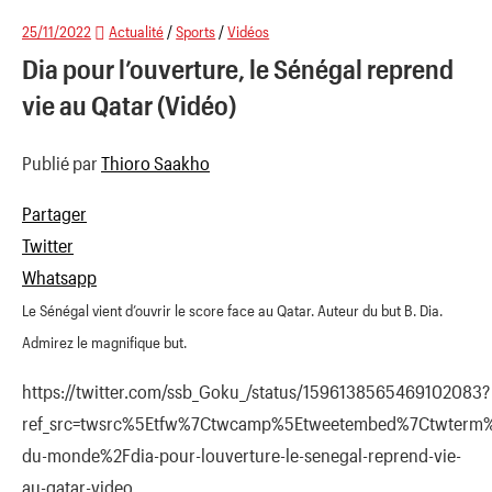
25/11/2022
Actualité
/
Sports
/
Vidéos
Dia pour l’ouverture, le Sénégal reprend
vie au Qatar (Vidéo)
Publié par
Thioro Saakho
Partager
Twitter
Whatsapp
Le Sénégal vient d’ouvrir le score face au Qatar.
Auteur du but B. Dia.
Admirez le magnifique but.
https://twitter.com/ssb_Goku_/status/1596138565469102083?
ref_src=twsrc%5Etfw%7Ctwcamp%5Etweetembed%7Ctwterm%5
du-monde%2Fdia-pour-louverture-le-senegal-reprend-vie-
au-qatar-video