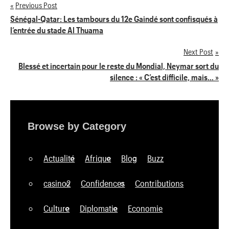
Previous Post
Navigation
Sénégal-Qatar: Les tambours du 12e Gaindé sont confisqués à
l’entrée du stade Al Thuama
de
Next Post
l’article
Blessé et incertain pour le reste du Mondial, Neymar sort du
silence : « C’est difficile, mais… »
Browse by Category
Actualité
Afrique
Blog
Buzz
casino2
Confidences
Contributions
Culture
Diplomatie
Economie