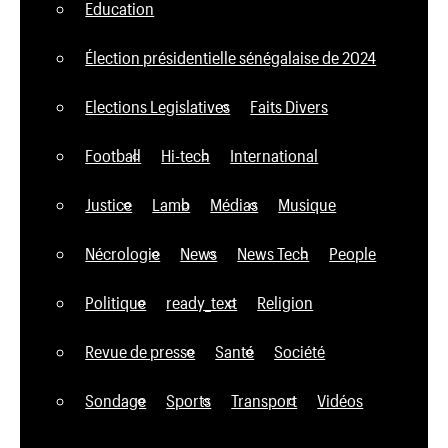
Education
Élection présidentielle sénégalaise de 2024
Elections Legislatives
Faits Divers
Football
Hi-tech
International
Justice
Lamb
Médias
Musique
Nécrologie
News
News Tech
People
Politique
ready_text
Religion
Revue de presse
Santé
Société
Sondage
Sports
Transport
Vidéos