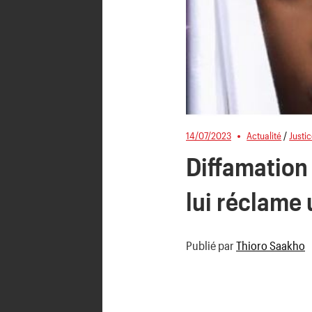
14/07/2023
Actualité
/
Justi
Diffamation 
lui réclame
Publié par
Thioro Saakho