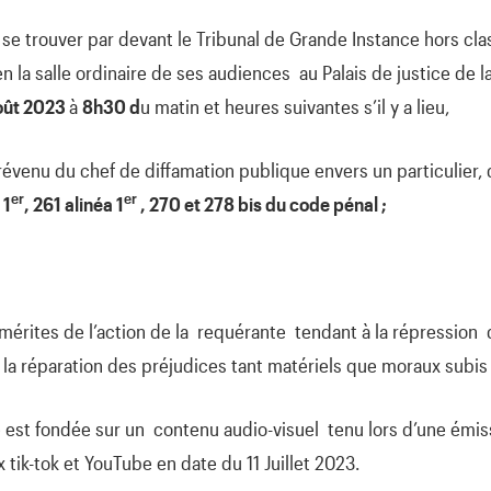
 se trouver par devant le Tribunal de Grande Instance hors cl
n la salle ordinaire de ses audiences au Palais de justice de lad
oût 2023
à
8h30 d
u matin et heures suivantes s’il y a lieu,
venu du chef de diffamation publique envers un particulier, 
er
er
 1
, 261 alinéa 1
, 270 et 278 bis du code pénal ;
mérites de l’action de la requérante tendant à la répression d
la réparation des préjudices tant matériels que moraux subis d
e est fondée sur un contenu audio-visuel tenu lors d’une émis
tik-tok et YouTube en date du 11 Juillet 2023.