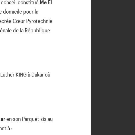
r conseil constitué
Me
El
de domicile pour la
Sacrée Cœur Pyrotechnie
énale de la République
Luther KING à Dakar où
kar
en son Parquet sis au
nt à :