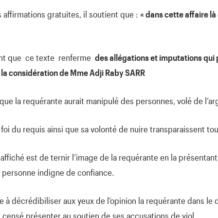
affirmations gratuites, il soutient que :
« dans cette affaire l
ant que ce texte renferme
des allégations et imputations qu
 à la considération de Mme Adji Raby SARR
é que la requérante aurait manipulé des personnes, volé de l’a
oi du requis ainsi que sa volonté de nuire transparaissent tou
t affiché est de ternir l’image de la requérante en la présent
e personne indigne de confiance.
 à décrédibiliser aux yeux de l’opinion la requérante dans le d
t censé présenter au soutien de ses accusations de viol.