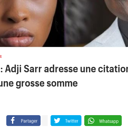
ce
: Adji Sarr adresse une citatio
 une grosse somme
Partager
Twitter
Whatsapp