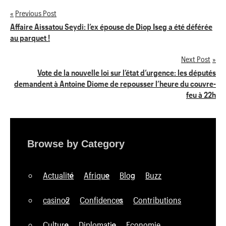
Previous Post
Navigation
Affaire Aissatou Seydi: l’ex épouse de Diop Iseg a été déférée
au parquet !
de
Next Post
l’article
Vote de la nouvelle loi sur l’état d’urgence: les députés
demandent à Antoine Diome de repousser l’heure du couvre-
feu à 22h
Browse by Category
Actualité
Afrique
Blog
Buzz
casino2
Confidences
Contributions
Culture
Diplomatie
Economie