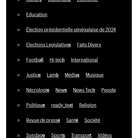
Education
Élection présidentielle sénégalaise de 2024
Elections Legislatives
Faits Divers
Football
Hi-tech
International
Justice
Lamb
Médias
Musique
Nécrologie
News
News Tech
People
Politique
ready_text
Religion
Revue de presse
Santé
Société
Sondage
Sports
Transport
Vidéos