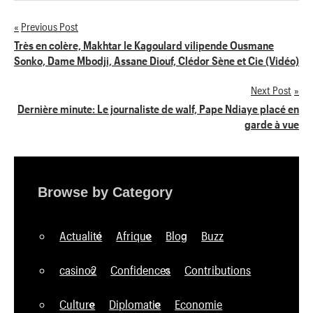
Previous Post
Navigation
Très en colère, Makhtar le Kagoulard vilipende Ousmane
Sonko, Dame Mbodji, Assane Diouf, Clédor Sène et Cie (Vidéo)
de
Next Post
l’article
Dernière minute: Le journaliste de walf, Pape Ndiaye placé en
garde à vue
Browse by Category
Actualité
Afrique
Blog
Buzz
casino2
Confidences
Contributions
Culture
Diplomatie
Economie