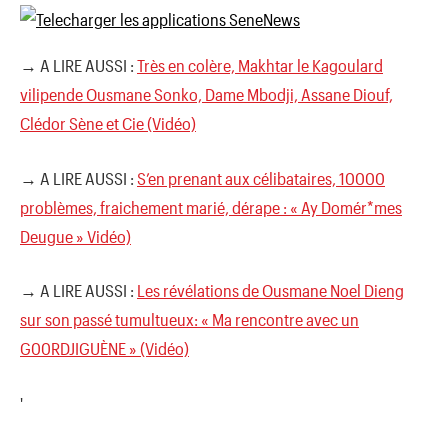
→ A LIRE AUSSI :
Très en colère, Makhtar le Kagoulard
vilipende Ousmane Sonko, Dame Mbodji, Assane Diouf,
Clédor Sène et Cie (Vidéo)
→ A LIRE AUSSI :
S’en prenant aux célibataires, 10000
problèmes, fraichement marié, dérape : « Ay Domér*mes
Deugue » Vidéo)
→ A LIRE AUSSI :
Les révélations de Ousmane Noel Dieng
sur son passé tumultueux: « Ma rencontre avec un
G00RDJIGUÈNE » (Vidéo)
'