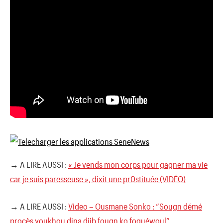
→ A LIRE AUSSI :
« Je vends mon corps pour gagner ma vie
car je suis paresseuse », dixit une pr0stituée (VIDÉO)
→ A LIRE AUSSI :
Video – Ousmane Sonko : “Sougn démé
procès youkhou dina djib fougn ko foguéwoul”