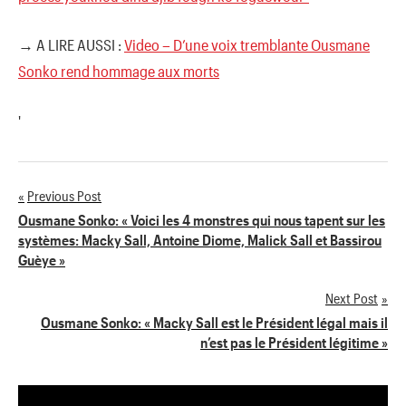
→ A LIRE AUSSI :
Video – D’une voix tremblante Ousmane
Sonko rend hommage aux morts
'
Previous Post
Navigation
Ousmane Sonko: « Voici les 4 monstres qui nous tapent sur les
systèmes: Macky Sall, Antoine Diome, Malick Sall et Bassirou
de
Guèye »
l’article
Next Post
Ousmane Sonko: « Macky Sall est le Président légal mais il
n’est pas le Président légitime »