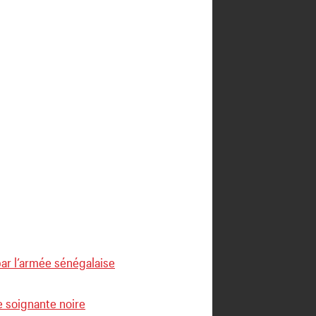
par l’armée sénégalaise
 soignante noire