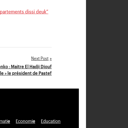
ppartements dissi deuk”
Next Post
ko : Maitre El Hadji Diouf
le » le président de Pastef
matie
Economie
Education