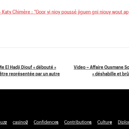
– Katy Chimère : “Goor yi nioy poussé jiguen gni niouy wout a
e El Hadji Diouf « débouté »
Video – Affaire Ousmane Son
d’être représentée par un autre
« déshabille et brû
Buzz
casino2
Confidences
Contributions
Culture
Diplo