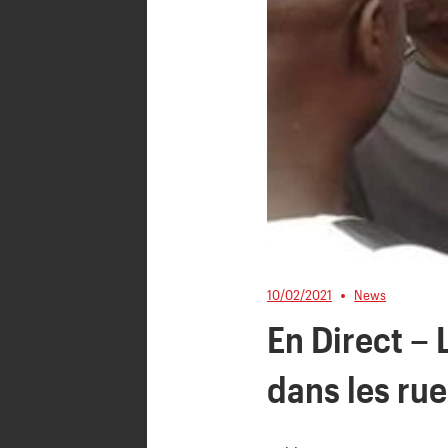
10/02/2021
News
En Direct –
dans les ru