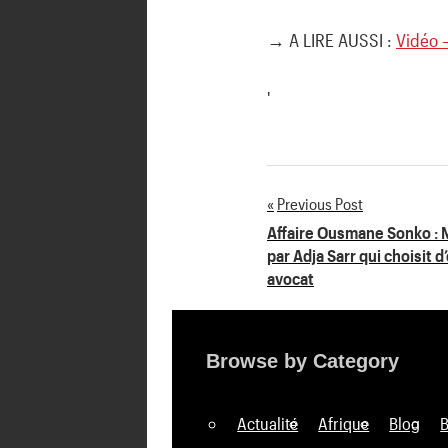
→ A LIRE AUSSI :
Vidéo 
'
Previous Post
Navigation
Affaire Ousmane Sonko : M
par Adja Sarr qui choisit 
de
avocat
l’article
Browse by Category
Actualité
Afrique
Blog