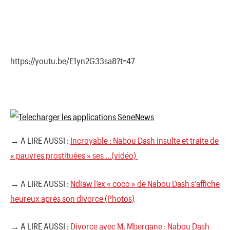
https://youtu.be/E1yn2G33sa8?t=47
→ A LIRE AUSSI :
Incroyable : Nabou Dash insulte et traite de
« pauvres prostituées » ses …(vidéo)
→ A LIRE AUSSI :
Ndiaw l’ex « coco » de Nabou Dash s’affiche
heureux après son divorce (Photos)
→ A LIRE AUSSI :
Divorce avec M. Mbergane : Nabou Dash