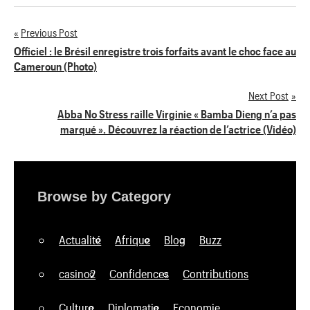
Previous Post
Navigation
Officiel : le Brésil enregistre trois forfaits avant le choc face au
Cameroun (Photo)
de
Next Post
l’article
Abba No Stress raille Virginie « Bamba Dieng n’a pas
marqué ». Découvrez la réaction de l’actrice (Vidéo)
Browse by Category
Actualité
Afrique
Blog
Buzz
casino2
Confidences
Contributions
Culture
Diplomatie
Economie