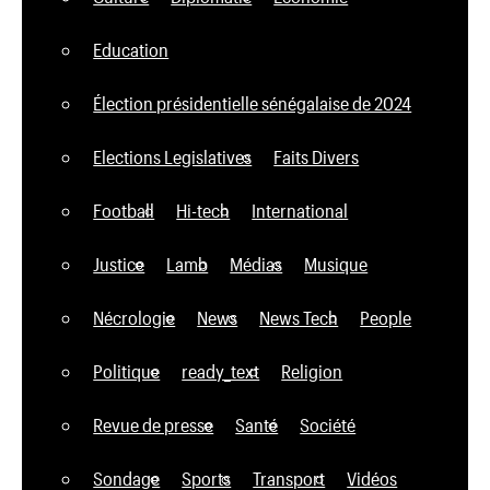
Education
Élection présidentielle sénégalaise de 2024
Elections Legislatives
Faits Divers
Football
Hi-tech
International
Justice
Lamb
Médias
Musique
Nécrologie
News
News Tech
People
Politique
ready_text
Religion
Revue de presse
Santé
Société
Sondage
Sports
Transport
Vidéos