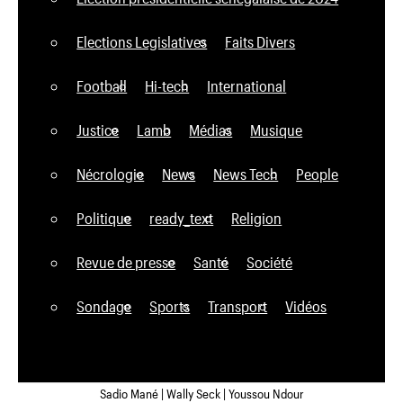
Elections Legislatives
Faits Divers
Football
Hi-tech
International
Justice
Lamb
Médias
Musique
Nécrologie
News
News Tech
People
Politique
ready_text
Religion
Revue de presse
Santé
Société
Sondage
Sports
Transport
Vidéos
Sadio Mané | Wally Seck | Youssou Ndour