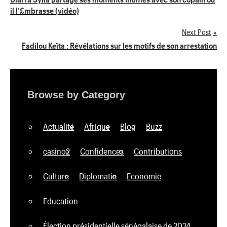
il l’£mbrasse (vidéo)
de
Next Post
l’article
Fadilou Keïta : Révélations sur les motifs de son arrestation
Browse by Category
Actualité
Afrique
Blog
Buzz
casino2
Confidences
Contributions
Culture
Diplomatie
Economie
Education
Élection présidentielle sénégalaise de 2024