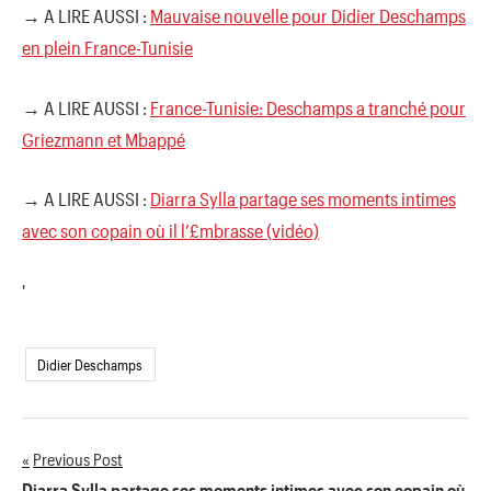
→ A LIRE AUSSI :
Mauvaise nouvelle pour Didier Deschamps
en plein France-Tunisie
→ A LIRE AUSSI :
France-Tunisie: Deschamps a tranché pour
Griezmann et Mbappé
→ A LIRE AUSSI :
Diarra Sylla partage ses moments intimes
avec son copain où il l’£mbrasse (vidéo)
'
Didier Deschamps
Previous Post
Navigation
Diarra Sylla partage ses moments intimes avec son copain où