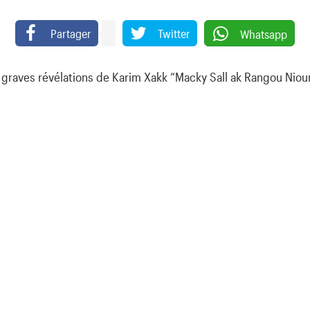
Partager
Twitter
Whatsapp
s graves révélations de Karim Xakk “Macky Sall ak Rangou Niou