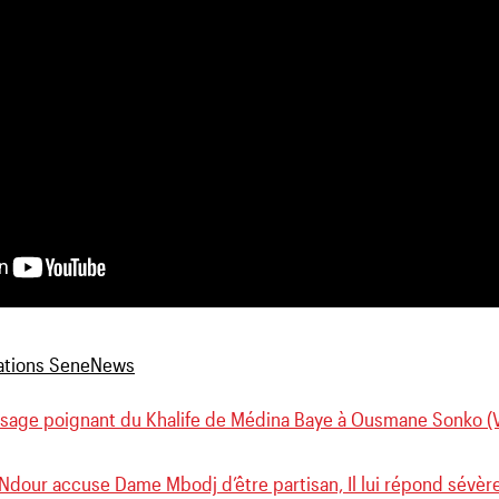
sage poignant du Khalife de Médina Baye à Ousmane Sonko (
Ndour accuse Dame Mbodj d’être partisan, Il lui répond sévèr