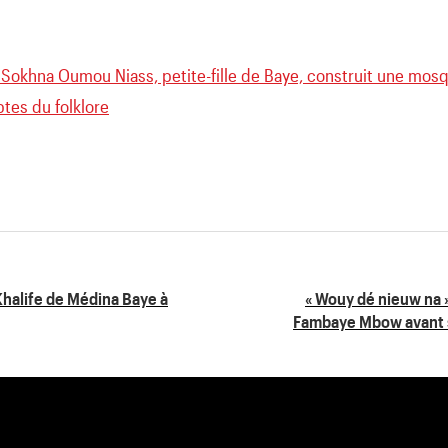
Sokhna Oumou Niass, petite-fille de Baye, construit une mosq
tes du folklore
halife de Médina Baye à
« Wouy dé nieuw na 
Fambaye Mbow avant s