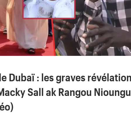
e Dubaï : les graves révélatio
acky Sall ak Rangou Nioungu
éo)