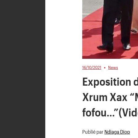
16/10/2021
News
Exposition d
Xrum Xax “M
fofou…”(Vid
Publié par
Ndiaga Diop