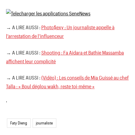
→ A LIRE AUSSI :
Photo$exy : Un journaliste appelle à
l’arrestation de l’influenceur
→ A LIRE AUSSI :
Shooting : Fa Aidara et Bathie Massamba
affichent leur complicité
→ A LIRE AUSSI :
(Vidéo) : Les conseils de Mia Guissé au chef
Talla : » Boul déglou wakh, reste toi-même »
'
Faty Dieng
journaliste