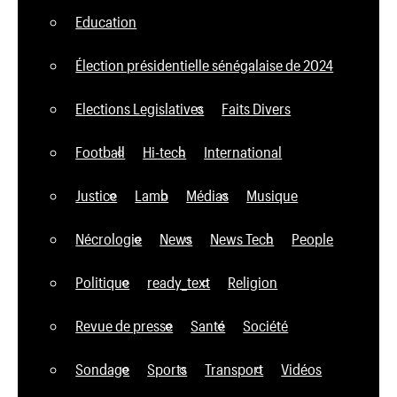
Education
Élection présidentielle sénégalaise de 2024
Elections Legislatives
Faits Divers
Football
Hi-tech
International
Justice
Lamb
Médias
Musique
Nécrologie
News
News Tech
People
Politique
ready_text
Religion
Revue de presse
Santé
Société
Sondage
Sports
Transport
Vidéos