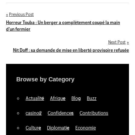
Previous Post
Navigation
Horreur Touba : Un berger a complètement coupé la main
d’un fermier
de
Next Post
l’article
Nit Doff : sa demande de mise en liberté provisoire refusée
Browse by Category
Actualité
Afrique
Blog
Buzz
casino2
Confidences
Contributions
Culture
Diplomatie
Economie