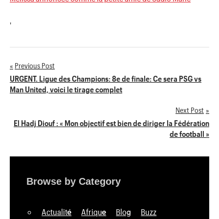
'
Previous Post
Navigation
URGENT. Ligue des Champions: 8e de finale: Ce sera PSG vs
Man United, voici le tirage complet
de
Next Post
l’article
El Hadj Diouf : « Mon objectif est bien de diriger la Fédération
de football »
Browse by Category
Actualité
Afrique
Blog
Buzz