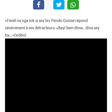
«Féxél na nga tok si sey bi» Pendo Guissé répond
sévèrement à ses détracteurs: «Bayi leen dima.. dina sey
ba…»(vidéo)