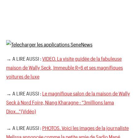
→ A LIRE AUSSI :
VIDEO. La visite guidée de la fabuleuse
maison de Wally Seck, Immeuble R+6 et ses magnifiques
voitures de luxe
→ A LIRE AUSSI :
Le magnifique salon de la maison de Wally
Seck à Nord Foire, Niang Kharagne : “3millions lama
Diox…”(Vidéo)
→ A LIRE AUSSI :
PHOTOS. Voici les images de la journaliste
Melissa annoncée comme la petite amie de Sadio Mané