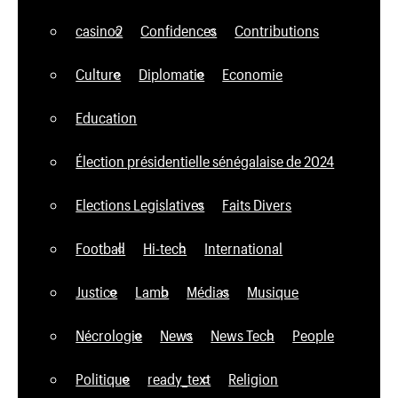
casino2
Confidences
Contributions
Culture
Diplomatie
Economie
Education
Élection présidentielle sénégalaise de 2024
Elections Legislatives
Faits Divers
Football
Hi-tech
International
Justice
Lamb
Médias
Musique
Nécrologie
News
News Tech
People
Politique
ready_text
Religion