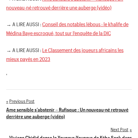
nouveau-né retrouvé derrière une auberge (vidéo)
→ A LIRE AUSSI :
Conseil des notables lébous : le khalife de
Médina Baye escroqué, tout sur l’enquête de la DIC
→ A LIRE AUSSI :
Le Classement des joueurs africains les
mieux payés en 2023
'
Previous Post
Navigation
Ame sensible s’abstenir – Rufisque : Un nouveau-né retrouvé
derrière une auberge (vidéo)
de
Next Post
l’article
Viviane Chidid danse le Yougour-Yougour de Kéba Seck dans