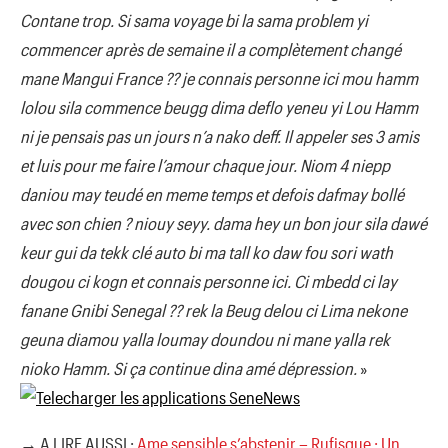
Contane trop. Si sama voyage bi la sama problem yi
commencer après de semaine il a complètement changé
mane Mangui France ?? je connais personne ici mou hamm
lolou sila commence beugg dima deflo yeneu yi Lou Hamm
ni je pensais pas un jours n’a nako deff. Il appeler ses 3 amis
et luis pour me faire l’amour chaque jour. Niom 4 niepp
daniou may teudé en meme temps et defois dafmay bollé
avec son chien ? niouy seyy. dama hey un bon jour sila dawé
keur gui da tekk clé auto bi ma tall ko daw fou sori wath
dougou ci kogn et connais personne ici. Ci mbedd ci lay
fanane Gnibi Senegal ?? rek la Beug delou ci Lima nekone
geuna diamou yalla loumay doundou ni mane yalla rek
nioko Hamm. Si ça continue dina amé dépression.
»
→ A LIRE AUSSI :
Ame sensible s’abstenir – Rufisque : Un