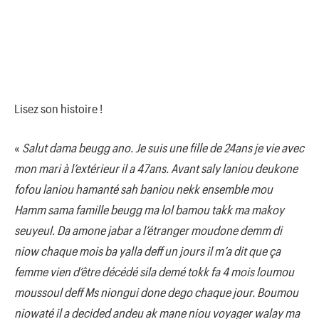
Lisez son histoire !
«
Salut dama beugg ano. Je suis une fille de 24ans je vie avec
mon mari à l’extérieur il a 47ans. Avant saly laniou deukone
fofou laniou hamanté sah baniou nekk ensemble mou
Hamm sama famille beugg ma lol bamou takk ma makoy
seuyeul. Da amone jabar a l’étranger moudone demm di
niow chaque mois ba yalla deff un jours il m’a dit que ça
femme vien d’être décédé sila demé tokk fa 4 mois loumou
moussoul deff Ms niongui done dego chaque jour. Boumou
niowaté il a decided andeu ak mane niou voyager walay ma