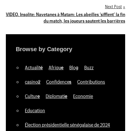
Next Post
l’article
VIDEO. Insolite: Navetanes à Matam: Les abeilles ‘sifflent’ la fin
du match, les joueurs sautent les barrières
Browse by Category
Actualité
Afrique
Blog
Buzz
casino2
Confidences
Contributions
Culture
Diplomatie
Economie
Education
Élection présidentielle sénégalaise de 2024