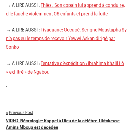
→ A LIRE AUSSI :
Thiès : Son copain lui apprend à conduire,
elle fauche violemment 06 enfants et prend la fuite
→ A LIRE AUSSI :
Tivaouane: Occupé, Serigne Moustapha Sy
n’a pas eu le temps de recevoir Yewwi Askan dirigé par
Sonko
→ A LIRE AUSSI :
Tentative d’expédition : Ibrahima Khalil Lô
» exfiltré » de Ngabou
'
Previous Post
Navigation
VIDEO. Nécrologie: Rappel à Dieu de la célèbre Tiktokeuse
Amina Mboup est décédée
de