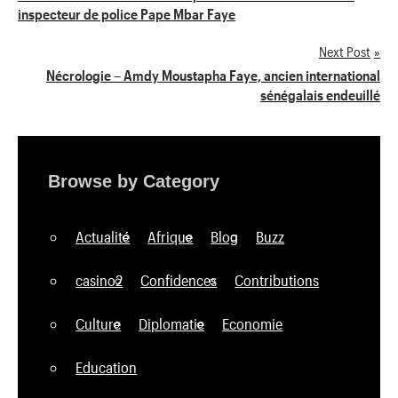
inspecteur de police Pape Mbar Faye
de
Next Post
l’article
Nécrologie – Amdy Moustapha Faye, ancien international
sénégalais endeuillé
Browse by Category
Actualité
Afrique
Blog
Buzz
casino2
Confidences
Contributions
Culture
Diplomatie
Economie
Education