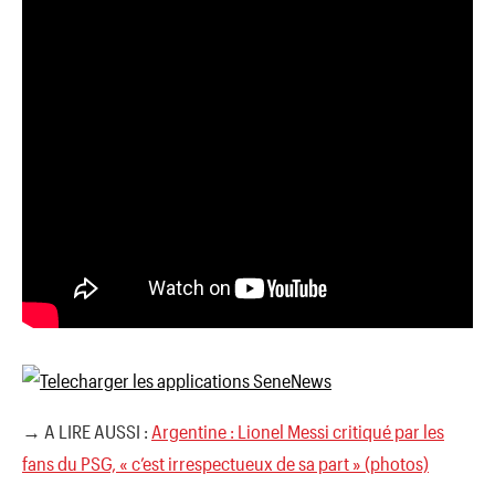
→ A LIRE AUSSI :
Argentine : Lionel Messi critiqué par les
fans du PSG, « c’est irrespectueux de sa part » (photos)