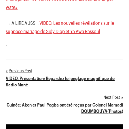
wate»
→ A LIRE AUSSI :
VIDEO. Les nouvelles révélations sur le
supposé mariage de Sidy Diop et Ya Awa Rassoul
'
Previous Post
Navigation
VIDEO. Présentation: Regardez le jonglage magnifique de
Sadio Mané
de
Next Post
l’article
Guinée: Akon et Paul Pogba ont été reçus par Colonel Mamadi
DOUMBOUYA(Photos)