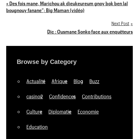
Navigation
« Des fois mane, Marichou ak dieukeureum gnoy bok ben lal
bougnouy fanane”; Big Maman (vidéo)
de
Next Post
l’article
Dic : Ousmane Sonko face aux enquêteurs
Browse by Category
Actualité
Afrique
Blog
Buzz
casino2
Confidences
Contributions
Culture
Diplomatie
Economie
Education